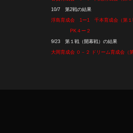
10/7 第2戦の結果
浮島育成会 1ー1 千本育成会（第
PK４ー２
9/23 第１戦（開幕戦）の結果
大岡育成会 ０－２ ドリーム育成会（