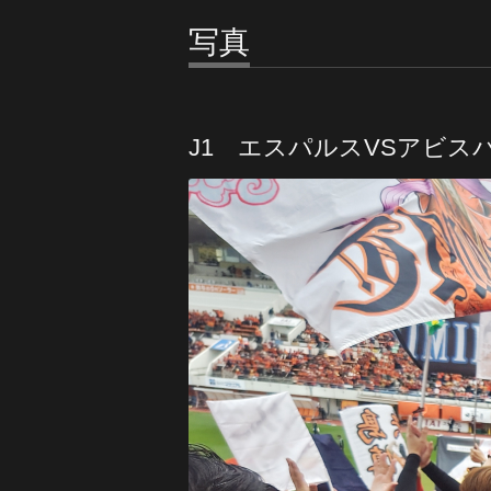
写真
J1 エスパルスVSアビスパ